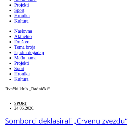
Projekti
Sport
Hronika
Kultura
Naslovna
Aktuelno
Društvo
Tema broja
Ljudi i događaji
Među nama
Projekti
Sport
Hronika
Kultura
Rvački klub „Radnički“
SPORT
24.06.2026.
Somborci deklasirali „Crvenu zvezdu“