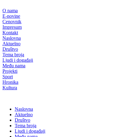
Скочите
на
O nama
садржај
E-novine
Cenovnik
Impresum
Kontakt
Naslovna
Aktuelno
Društvo
Tema broja
Ljudi i događaji
Među nama
Projekti
Sport
Hronika
Kultura
Naslovna
Aktuelno
Društvo
Tema broja
Ljudi i događaji
Među nama