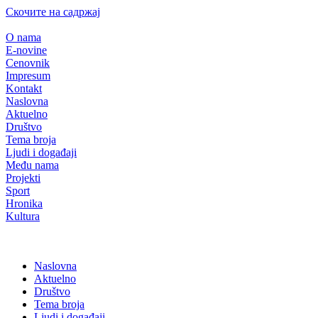
Скочите на садржај
O nama
E-novine
Cenovnik
Impresum
Kontakt
Naslovna
Aktuelno
Društvo
Tema broja
Ljudi i događaji
Među nama
Projekti
Sport
Hronika
Kultura
Naslovna
Aktuelno
Društvo
Tema broja
Ljudi i događaji