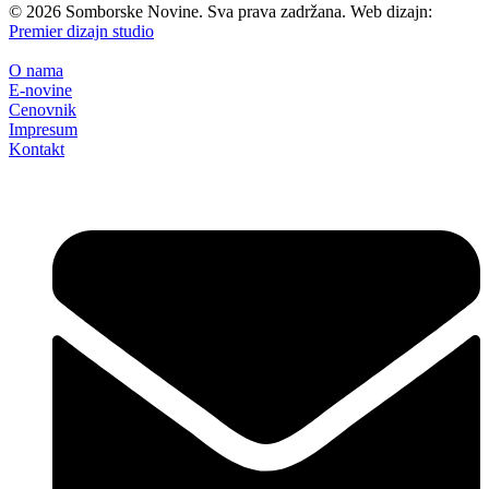
©
2026
Somborske Novine. Sva prava zadržana. Web dizajn:
Premier dizajn studio
O nama
E-novine
Cenovnik
Impresum
Kontakt