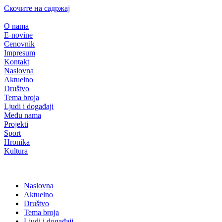
Скочите на садржај
O nama
E-novine
Cenovnik
Impresum
Kontakt
Naslovna
Aktuelno
Društvo
Tema broja
Ljudi i događaji
Među nama
Projekti
Sport
Hronika
Kultura
Naslovna
Aktuelno
Društvo
Tema broja
Ljudi i događaji