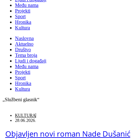
Među nama
Projekti
Sport
Hronika
Kultura
Naslovna
Aktuelno
Društvo
Tema broja
Ljudi i događaji
Među nama
Projekti
Sport
Hronika
Kultura
„Službeni glasnik“
KULTURA
28.06.2026.
Objavljen novi roman Nade Dušanić