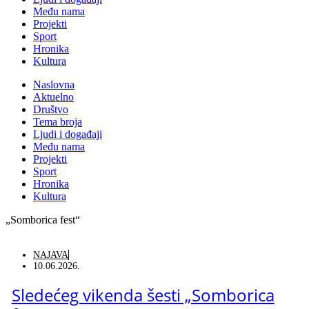
Među nama
Projekti
Sport
Hronika
Kultura
Naslovna
Aktuelno
Društvo
Tema broja
Ljudi i događaji
Među nama
Projekti
Sport
Hronika
Kultura
„Somborica fest“
NAJAVA
10.06.2026.
Sledećeg vikenda šesti „Somborica