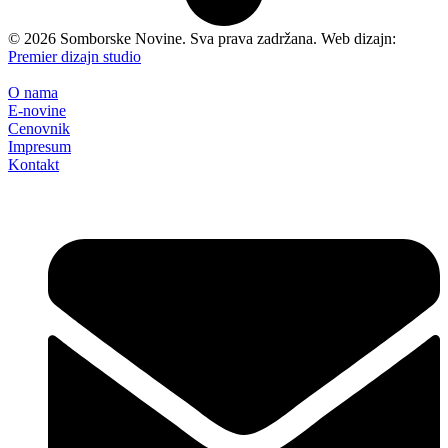
©
2026
Somborske Novine. Sva prava zadržana. Web dizajn:
Premier dizajn studio
O nama
E-novine
Cenovnik
Impresum
Kontakt