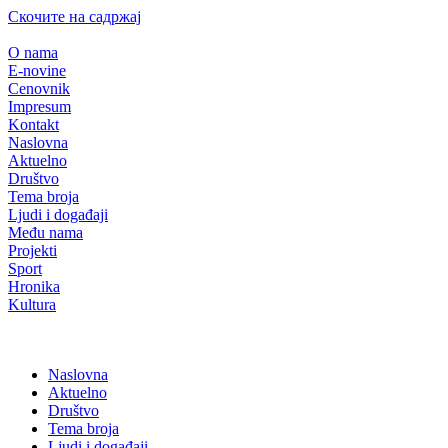
Скочите на садржај
O nama
E-novine
Cenovnik
Impresum
Kontakt
Naslovna
Aktuelno
Društvo
Tema broja
Ljudi i događaji
Među nama
Projekti
Sport
Hronika
Kultura
Naslovna
Aktuelno
Društvo
Tema broja
Ljudi i događaji