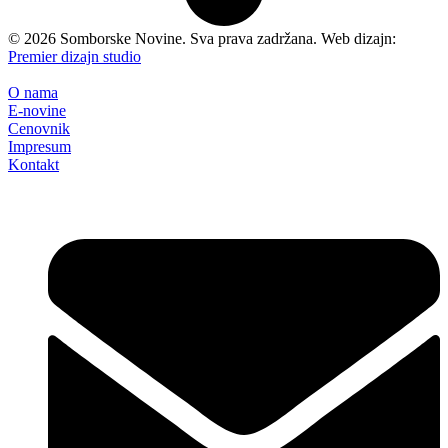
©
2026
Somborske Novine. Sva prava zadržana. Web dizajn:
Premier dizajn studio
O nama
E-novine
Cenovnik
Impresum
Kontakt