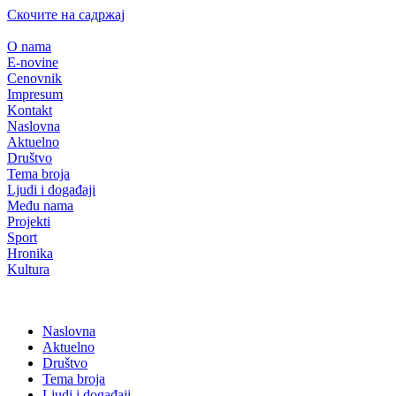
Скочите на садржај
O nama
E-novine
Cenovnik
Impresum
Kontakt
Naslovna
Aktuelno
Društvo
Tema broja
Ljudi i događaji
Među nama
Projekti
Sport
Hronika
Kultura
Naslovna
Aktuelno
Društvo
Tema broja
Ljudi i događaji