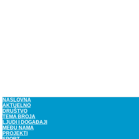
NASLOVNA
AKTUELNO
DRUŠTVO
TEMA BROJA
LJUDI I DOGAĐAJI
MEĐU NAMA
PROJEKTI
SPORT