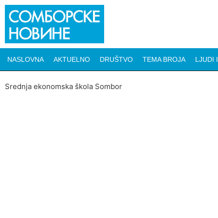
NASLOVNA
AKTUELNO
DRUŠTVO
TEMA BROJA
LJUDI 
Srednja ekonomska škola Sombor