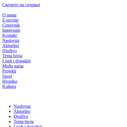
Скочите на садржај
O nama
E-novine
Cenovnik
Impresum
Kontakt
Naslovna
Aktuelno
Društvo
Tema broja
Ljudi i događaji
Među nama
Projekti
Sport
Hronika
Kultura
Naslovna
Aktuelno
Društvo
Tema broja
Ljudi i događaji