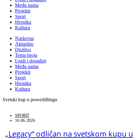
Među nama
Projekti
Sport
Hronika
Kultura
Naslovna
Aktuelno
Društvo
Tema broja
Ljudi i događaji
Među nama
Projekti
Sport
Hronika
Kultura
Svetski kup u powerliftingu
SPORT
16.06.2026.
„Legacy“ odličan na svetskom kupu u