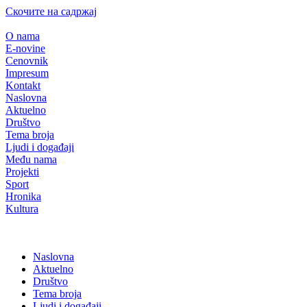
Скочите на садржај
O nama
E-novine
Cenovnik
Impresum
Kontakt
Naslovna
Aktuelno
Društvo
Tema broja
Ljudi i događaji
Među nama
Projekti
Sport
Hronika
Kultura
Naslovna
Aktuelno
Društvo
Tema broja
Ljudi i događaji