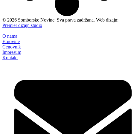
©
2026
Somborske Novine. Sva prava zadržana. Web dizajn:
Premier dizajn studio
O nama
E-novine
Cenovnik
Impresum
Kontakt