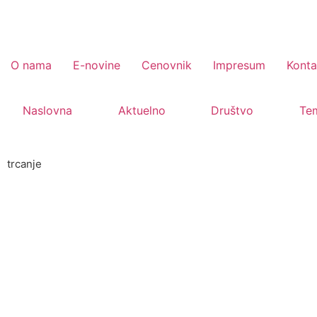
O nama
E-novine
Cenovnik
Impresum
Konta
Naslovna
Aktuelno
Društvo
Te
trcanje