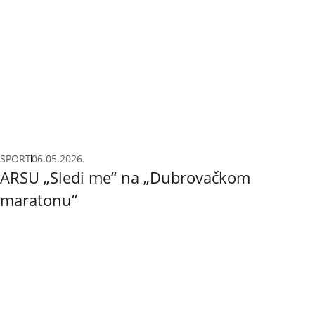
SPORT
06.05.2026.
ARSU „Sledi me“ na „Dubrovačkom
maratonu“