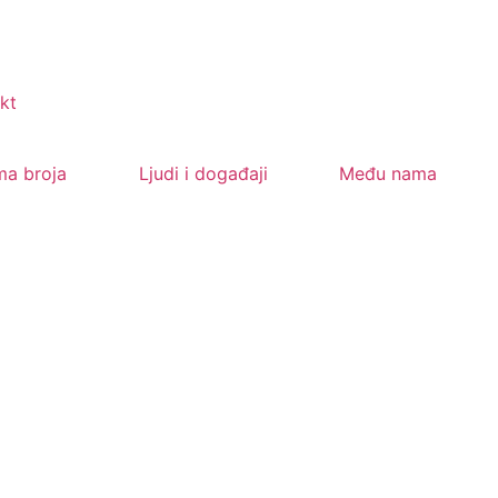
kt
ma broja
Ljudi i događaji
Među nama