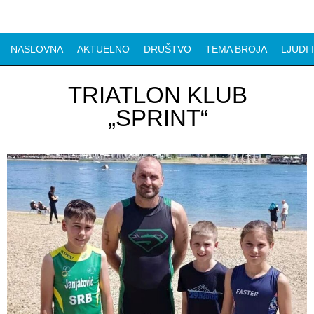
NASLOVNA
AKTUELNO
DRUŠTVO
TEMA BROJA
LJUDI 
TRIATLON KLUB
„SPRINT“