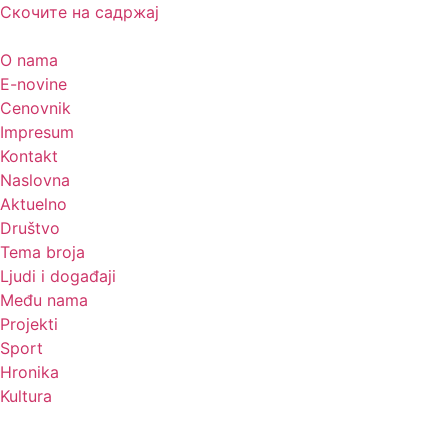
Скочите на садржај
O nama
E-novine
Cenovnik
Impresum
Kontakt
Naslovna
Aktuelno
Društvo
Tema broja
Ljudi i događaji
Među nama
Projekti
Sport
Hronika
Kultura