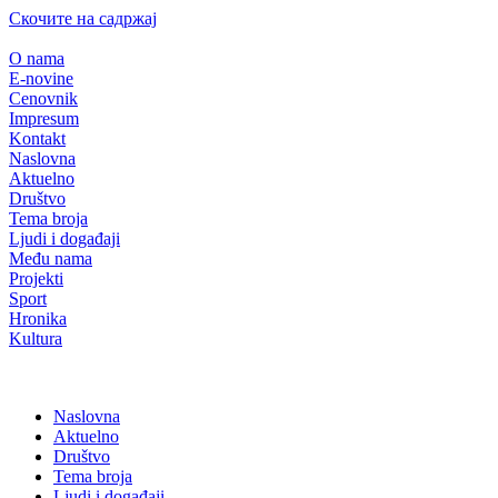
Скочите на садржај
O nama
E-novine
Cenovnik
Impresum
Kontakt
Naslovna
Aktuelno
Društvo
Tema broja
Ljudi i događaji
Među nama
Projekti
Sport
Hronika
Kultura
Naslovna
Aktuelno
Društvo
Tema broja
Ljudi i događaji