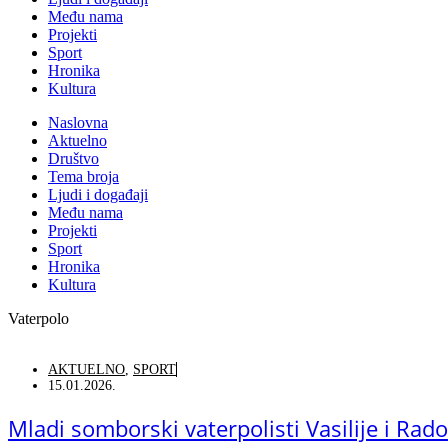
Među nama
Projekti
Sport
Hronika
Kultura
Naslovna
Aktuelno
Društvo
Tema broja
Ljudi i događaji
Među nama
Projekti
Sport
Hronika
Kultura
Vaterpolo
AKTUELNO
,
SPORT
15.01.2026.
Mladi somborski vaterpolisti Vasilije i Ra