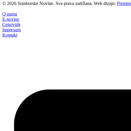
©
2026
Somborske Novine. Sva prava zadržana. Web dizajn:
Premier
O nama
E-novine
Cenovnik
Impresum
Kontakt