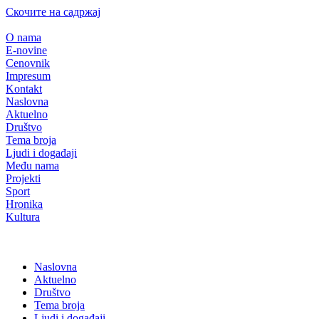
Скочите на садржај
O nama
E-novine
Cenovnik
Impresum
Kontakt
Naslovna
Aktuelno
Društvo
Tema broja
Ljudi i događaji
Među nama
Projekti
Sport
Hronika
Kultura
Naslovna
Aktuelno
Društvo
Tema broja
Ljudi i događaji