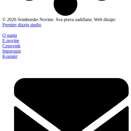
©
2026
Somborske Novine. Sva prava zadržana. Web dizajn:
Premier dizajn studio
O nama
E-novine
Cenovnik
Impresum
Kontakt