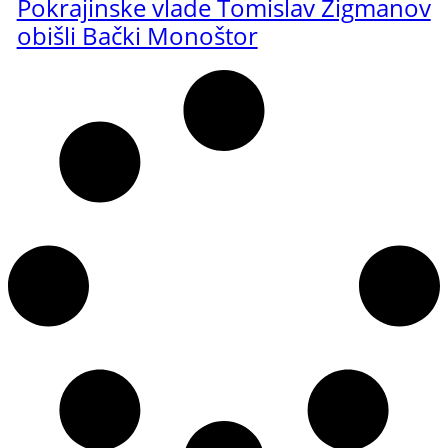
Pokrajinske vlade Tomislav Žigmanov
obišli Bački Monoštor