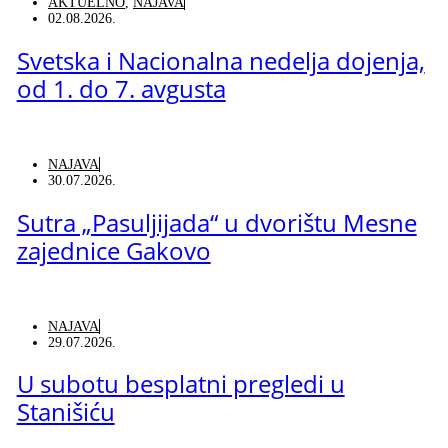
AKTUELNO
,
NAJAVA
02.08.2026.
Svetska i Nacionalna nedelja dojenja,
od 1. do 7. avgusta
NAJAVA
30.07.2026.
Sutra „Pasuljijada“ u dvorištu Mesne
zajednice Gakovo
NAJAVA
29.07.2026.
U subotu besplatni pregledi u
Stanišiću