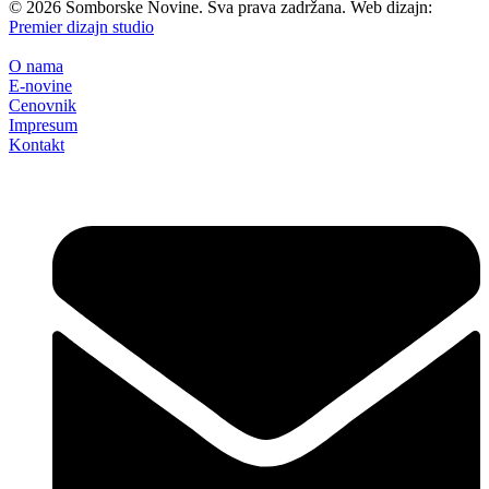
©
2026
Somborske Novine. Sva prava zadržana. Web dizajn:
Premier dizajn studio
O nama
E-novine
Cenovnik
Impresum
Kontakt