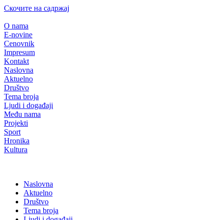
Скочите на садржај
O nama
E-novine
Cenovnik
Impresum
Kontakt
Naslovna
Aktuelno
Društvo
Tema broja
Ljudi i događaji
Među nama
Projekti
Sport
Hronika
Kultura
Naslovna
Aktuelno
Društvo
Tema broja
Ljudi i događaji