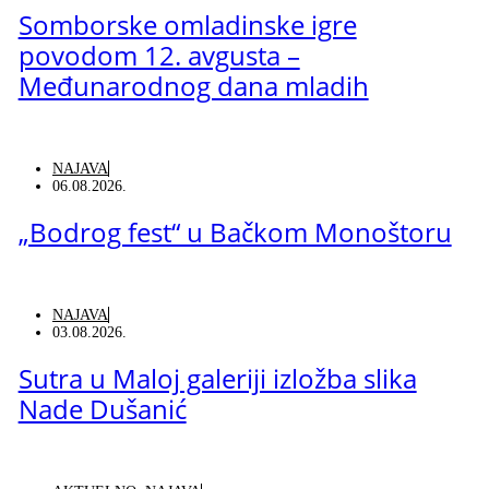
Somborske omladinske igre
povodom 12. avgusta –
Međunarodnog dana mladih
NAJAVA
06.08.2026.
„Bodrog fest“ u Bačkom Monoštoru
NAJAVA
03.08.2026.
Sutra u Maloj galeriji izložba slika
Nade Dušanić