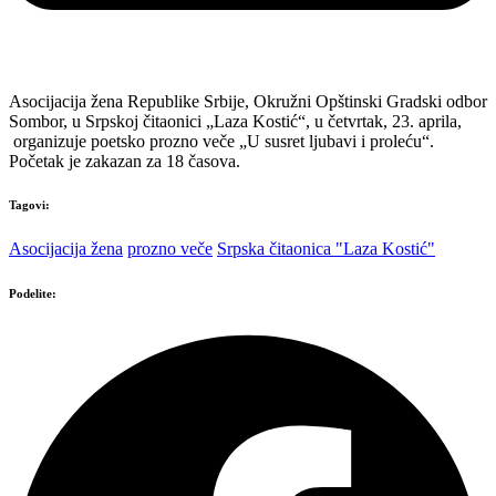
Asocijacija žena Republike Srbije, Okružni Opštinski Gradski odbor
Sombor, u Srpskoj čitaonici „Laza Kostić“, u četvrtak, 23. aprila,
organizuje poetsko prozno veče „U susret ljubavi i proleću“.
Početak je zakazan za 18 časova.
Tagovi:
Asocijacija žena
prozno veče
Srpska čitaonica "Laza Kostić"
Podelite: