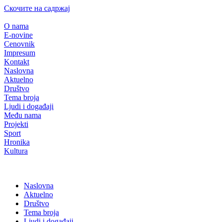
Скочите на садржај
O nama
E-novine
Cenovnik
Impresum
Kontakt
Naslovna
Aktuelno
Društvo
Tema broja
Ljudi i događaji
Među nama
Projekti
Sport
Hronika
Kultura
Naslovna
Aktuelno
Društvo
Tema broja
Ljudi i događaji