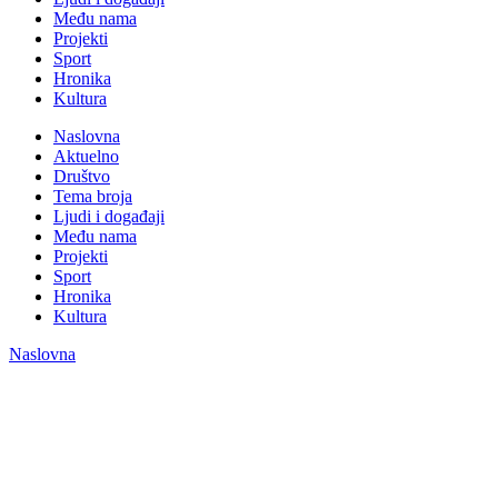
Među nama
Projekti
Sport
Hronika
Kultura
Naslovna
Aktuelno
Društvo
Tema broja
Ljudi i događaji
Među nama
Projekti
Sport
Hronika
Kultura
Naslovna