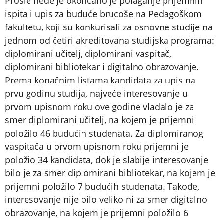
Prošle nedelje okončano je polaganje prijemnih
ispita i upis za buduće brucoše na Pedagoškom
fakultetu, koji su konkurisali za osnovne studije na
jednom od četiri akreditovana studijska programa:
diplomirani učitelj, diplomirani vaspitač,
diplomirani bibliotekar i digitalno obrazovanje.
Prema konačnim listama kandidata za upis na
prvu godinu studija, najveće interesovanje u
prvom upisnom roku ove godine vladalo je za
smer diplomirani učitelj, na kojem je prijemni
položilo 46 budućih studenata. Za diplomiranog
vaspitača u prvom upisnom roku prijemni je
položio 34 kandidata, dok je slabije interesovanje
bilo je za smer diplomirani bibliotekar, na kojem je
prijemni položilo 7 budućih studenata. Takođe,
interesovanje nije bilo veliko ni za smer digitalno
obrazovanje, na kojem je prijemni položilo 6