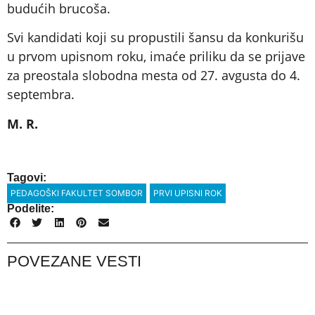
budućih brucoša.
Svi kandidati koji su propustili šansu da konkurišu
u prvom upisnom roku, imaće priliku da se prijave
za preostala slobodna mesta od 27. avgusta do 4.
septembra.
M. R.
Tagovi:
PEDAGOŠKI FAKULTET SOMBOR
PRVI UPISNI ROK
Podelite:
POVEZANE VESTI