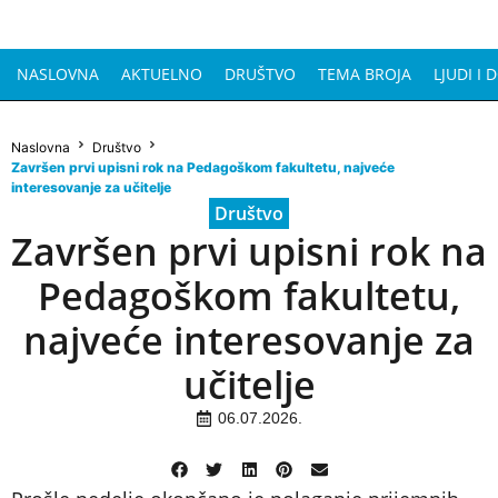
NASLOVNA
AKTUELNO
DRUŠTVO
TEMA BROJA
LJUDI I 
Naslovna
Društvo
Završen prvi upisni rok na Pedagoškom fakultetu, najveće
interesovanje za učitelje
Društvo
Završen prvi upisni rok na
Pedagoškom fakultetu,
najveće interesovanje za
učitelje
06.07.2026.