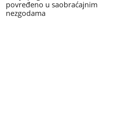
povređeno u saobraćajnim
nezgodama