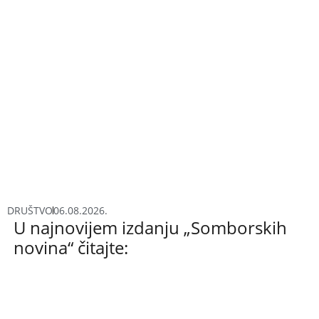
DRUŠTVO
06.08.2026.
U najnovijem izdanju „Somborskih
novina“ čitajte: