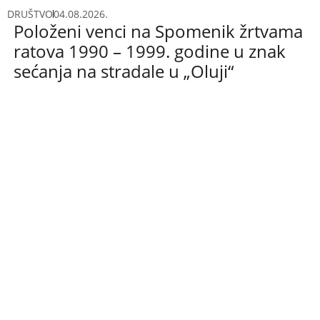
DRUŠTVO
04.08.2026.
Položeni venci na Spomenik žrtvama
ratova 1990 – 1999. godine u znak
sećanja na stradale u „Oluji“