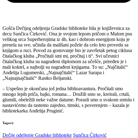
Gošća Dečijeg odeljenja Gradske biblioteke bila je književnica za
decu Sunčica Ćirković. Ona je svojom lepom pričom o Malom psu
velikog srca Superherojima iz 4b, kao i dobrom energijom koju je
prenela na sve, učinila da mališani požele da celo leto provedu sa
knjigom u ruci. Povod za gostovanje bio je završetak petog ciklusa
čitalačkog kluba „Pročitali smi mi, pročitaj i ti“. Svi učesnici
čitalačkog kluba su nagrađeni diplomom za učešće, priređen je i
mali koktel, a najbolji su nagrađeni knjigama. To su: „Najčitalić“
Anđelija Lugumerski, „Najnajčitalić“ Lazar Sarapa i
„Najnajnajčitalić“ Rastko Beljanski.
– Uspešno je okončana još jedna biblioavantura. Pročitali smo
mnogo lepih priča, bajki, romana… Družili smo se, kreirali, crtali,
glumili, obeležili neke važne datume. Porasli smo u svakom smislu i
nastavićemo da rastemo zajedno, timski, s poverenjem – kazala je
bibliotekarka Anđelija Pruginić.
Tagovi:
Dečije odeljenje Gradske biblioteke
Sunčica Ćirković