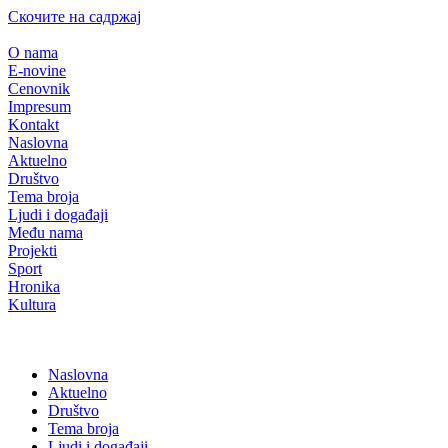
Скочите на садржај
O nama
E-novine
Cenovnik
Impresum
Kontakt
Naslovna
Aktuelno
Društvo
Tema broja
Ljudi i događaji
Među nama
Projekti
Sport
Hronika
Kultura
Naslovna
Aktuelno
Društvo
Tema broja
Ljudi i događaji