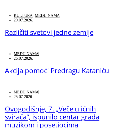
KULTURA
,
MEĐU NAMA
29.07.2026.
Različiti svetovi jedne zemlje
MEĐU NAMA
26.07.2026.
Akcija pomoći Predragu Kataniću
MEĐU NAMA
25.07.2026.
Ovogodišnje, 7. „Veče uličnih
svirača“, ispunilo centar grada
muzikom i posetiocima