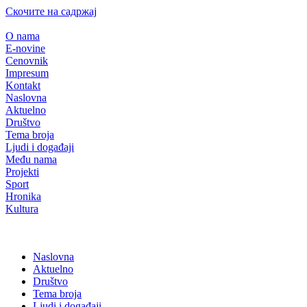
Скочите на садржај
O nama
E-novine
Cenovnik
Impresum
Kontakt
Naslovna
Aktuelno
Društvo
Tema broja
Ljudi i događaji
Među nama
Projekti
Sport
Hronika
Kultura
Naslovna
Aktuelno
Društvo
Tema broja
Ljudi i događaji