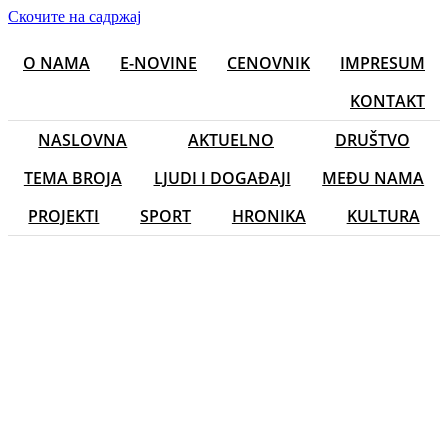
Скочите на садржај
O NAMA
E-NOVINE
CENOVNIK
IMPRESUM
KONTAKT
NASLOVNA
AKTUELNO
DRUŠTVO
TEMA BROJA
LJUDI I DOGAĐAJI
MEĐU NAMA
PROJEKTI
SPORT
HRONIKA
KULTURA