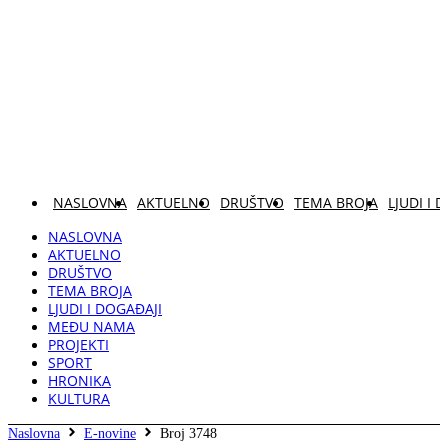
NASLOVNA
AKTUELNO
DRUŠTVO
TEMA BROJA
LJUDI I 
NASLOVNA
AKTUELNO
DRUŠTVO
TEMA BROJA
LJUDI I DOGAĐAJI
MEĐU NAMA
PROJEKTI
SPORT
HRONIKA
KULTURA
Naslovna
E-novine
Broj 3748