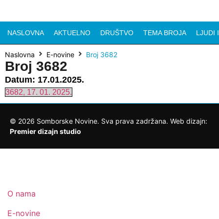
NASLOVNA
AKTUELNO
DRUŠTVO
TEMA BROJA
LJUDI 
Naslovna
E-novine
Broj 3682
Broj 3682
Datum:
17.01.2025.
3682, 17. 01. 2025.
©
2026
Somborske Novine. Sva prava zadržana. Web dizajn:
Premier dizajn studio
O nama
E-novine