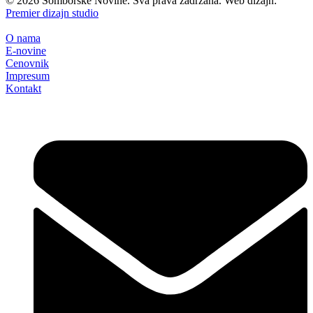
©
2026
Somborske Novine. Sva prava zadržana. Web dizajn:
Premier dizajn studio
O nama
E-novine
Cenovnik
Impresum
Kontakt