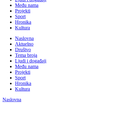
Među nama
Projekti
Sport
Hronika
Kultura
Naslovna
Aktuelno
Društvo
Tema broja
Ljudi i događaji
Među nama
Projekti
Sport
Hronika
Kultura
Naslovna