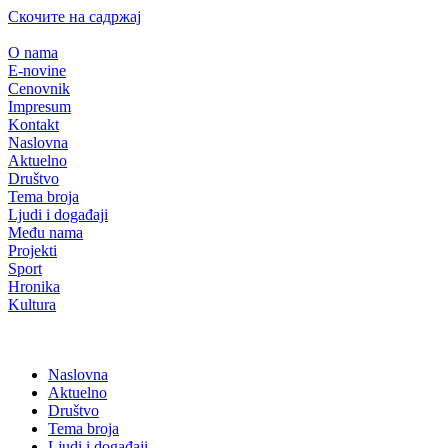
Скочите на садржај
O nama
E-novine
Cenovnik
Impresum
Kontakt
Naslovna
Aktuelno
Društvo
Tema broja
Ljudi i događaji
Među nama
Projekti
Sport
Hronika
Kultura
Naslovna
Aktuelno
Društvo
Tema broja
Ljudi i događaji