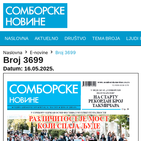
NASLOVNA
AKTUELNO
DRUŠTVO
TEMA BROJA
LJUDI 
Naslovna
E-novine
Broj 3699
Broj 3699
Datum:
16.05.2025.