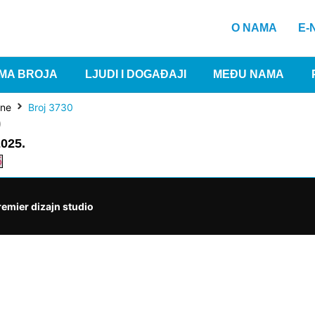
O NAMA
E-
MA BROJA
LJUDI I DOGAĐAJI
MEĐU NAMA
ine
Broj 3730
0
2025.
5
remier dizajn studio