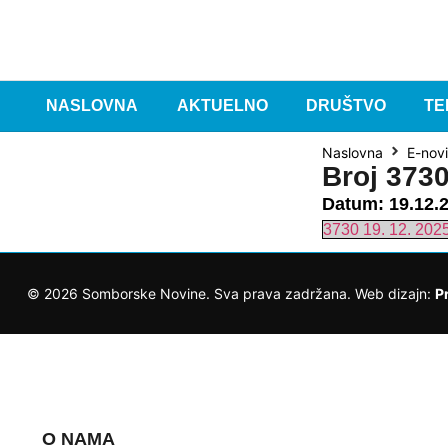
NASLOVNA
AKTUELNO
DRUŠTVO
TE
Naslovna
E-nov
Broj 373
Datum:
19.12.
3730 19. 12. 202
©
2026
Somborske Novine. Sva prava zadržana. Web dizajn:
P
O NAMA