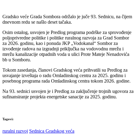
Gradsko veće Grada Sombora održalo je juče 93. Sednicu, na čijem
dnevnom redu se našlo deset tačaka.
Osim ostalog, usvojen je Predlog programa podrške za sprovođenje
poljoprivredne politike i politike ruralnog razvoja za Grad Sombor
za 2026. godinu, kao i ponuda JKP „Vodokanal“ Sombor za
izvođenje radova na izgradnji priključka na vodovodnu mrežu i
mrežu kanalizacije otpadnih voda u ulici Prote Mateje Nenadovića
bb u Somboru.
Tokom zasedanja, članovi Gradskog veća prihvatili su Predlog za
usvajanje izveštaja o radu Omladinskog centra za 2025. godinu i
posebnog programa rada Omladinskog centra tokom 2026. godine.
Na 93. sednici usvojen je i Predlog za zaključenje trojnih ugovora za
sufinansiranje projekta energetske sanacije za 2025. godinu.
Tagovi:
ruralni razvoj
Sednica Gradskog veća