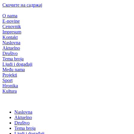
Скочите на садржај
O nama
E-novine
Cenovnik
Impresum
Kontakt
Naslovna
Aktuelno
Društvo
Tema broja
Ljudi i događaji
Među nama
Projekti
Sport
Hronika
Kultura
Naslovna
Aktuelno
Društvo
Tema broja
Ljudi i događaji