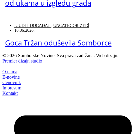
odlukama u izgledu grada
LJUDI I DOGAĐAJI
,
UNCATEGORIZED
18.06.2026.
Goca Tržan oduševila Somborce
©
2026
Somborske Novine. Sva prava zadržana. Web dizajn:
Premier dizajn studio
O nama
E-novine
Cenovnik
Impresum
Kontakt