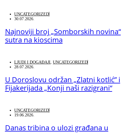
UNCATEGORIZED
30.07.2026.
Najnoviji broj „Somborskih novina“
sutra na kioscima
LJUDI I DOGAĐAJI
,
UNCATEGORIZED
28.07.2026.
U Doroslovu održan „Zlatni kotlić” i
Fijakerijada „Konji naši razigrani“
UNCATEGORIZED
19.06.2026.
Danas tribina o ulozi građana u