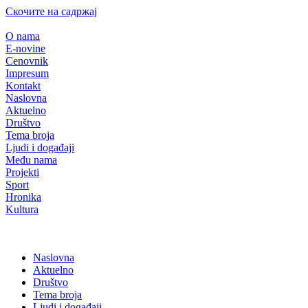
Скочите на садржај
O nama
E-novine
Cenovnik
Impresum
Kontakt
Naslovna
Aktuelno
Društvo
Tema broja
Ljudi i događaji
Među nama
Projekti
Sport
Hronika
Kultura
Naslovna
Aktuelno
Društvo
Tema broja
Ljudi i događaji