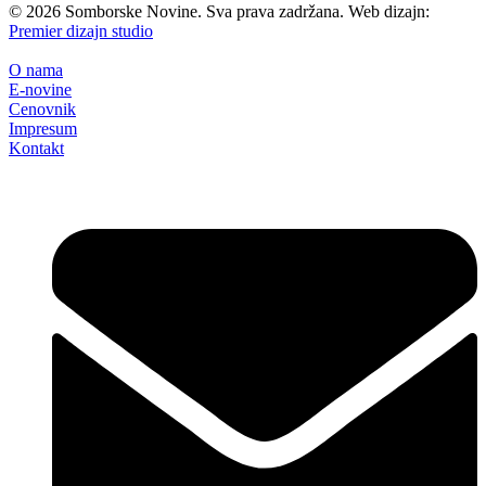
©
2026
Somborske Novine. Sva prava zadržana. Web dizajn:
Premier dizajn studio
O nama
E-novine
Cenovnik
Impresum
Kontakt