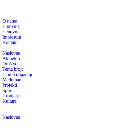
O nama
E-novine
Cenovnik
Impresum
Kontakt
Naslovna
Aktuelno
Društvo
Tema broja
Ljudi i događaji
Među nama
Projekti
Sport
Hronika
Kultura
Naslovna