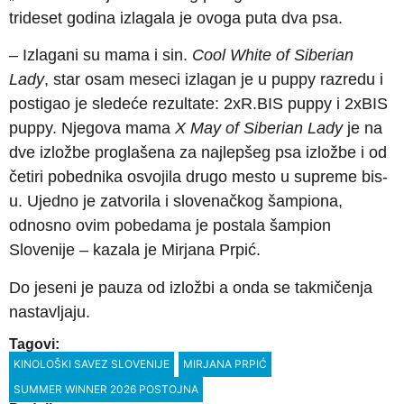
trideset godina izlagala je ovoga puta dva psa.
– Izlagani su mama i sin.
Cool White of Siberian
Lady
, star osam meseci izlagan je u puppy razredu i
postigao je sledeće rezultate: 2xR.BIS puppy i 2xBIS
puppy. Njegova mama
X May of Siberian Lady
je na
dve izložbe proglašena za najlepšeg psa izložbe i od
četiri pobednika osvojila drugo mesto u supreme bis-
u. Ujedno je zatvorila i slovenačkog šampiona,
odnosno ovim pobedama je postala šampion
Slovenije – kazala je Mirjana Prpić.
Do jeseni je pauza od izložbi a onda se takmičenja
nastavljaju.
Tagovi:
KINOLOŠKI SAVEZ SLOVENIJE
MIRJANA PRPIĆ
SUMMER WINNER 2026 POSTOJNA