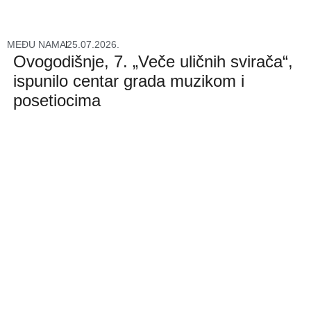
MEĐU NAMA
25.07.2026.
Ovogodišnje, 7. „Veče uličnih svirača“,
ispunilo centar grada muzikom i
posetiocima