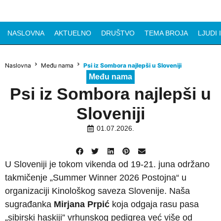
NASLOVNA
AKTUELNO
DRUŠTVO
TEMA BROJA
LJUDI 
Naslovna
Među nama
Psi iz Sombora najlepši u Sloveniji
Među nama
Psi iz Sombora najlepši u
Sloveniji
01.07.2026.
U Sloveniji je tokom vikenda od 19-21. juna održano
takmičenje „Summer Winner 2026 Postojna“ u
organizaciji Kinološkog saveza Slovenije. Naša
sugrađanka
Mirjana Prpić
koja odgaja rasu pasa
„sibirski haskiji” vrhunskog pedigrea već više od