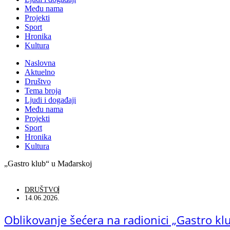
Među nama
Projekti
Sport
Hronika
Kultura
Naslovna
Aktuelno
Društvo
Tema broja
Ljudi i događaji
Među nama
Projekti
Sport
Hronika
Kultura
„Gastro klub“ u Mađarskoj
DRUŠTVO
14.06.2026.
Oblikovanje šećera na radionici „Gastro k