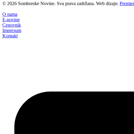
©
2026
Somborske Novine. Sva prava zadržana. Web dizajn:
Premier
O nama
E-novine
Cenovnik
Impresum
Kontakt