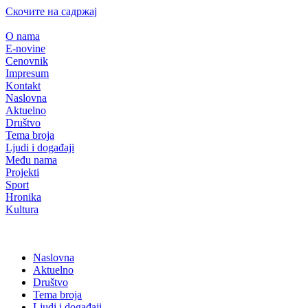
Скочите на садржај
O nama
E-novine
Cenovnik
Impresum
Kontakt
Naslovna
Aktuelno
Društvo
Tema broja
Ljudi i događaji
Među nama
Projekti
Sport
Hronika
Kultura
Naslovna
Aktuelno
Društvo
Tema broja
Ljudi i događaji