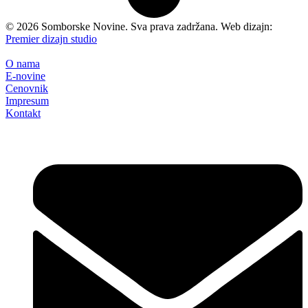
©
2026
Somborske Novine. Sva prava zadržana. Web dizajn:
Premier dizajn studio
O nama
E-novine
Cenovnik
Impresum
Kontakt