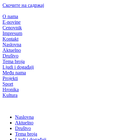
Скочите на садржај
O nama
E-novine
Cenovnik
Impresum
Kontakt
Naslovna
Aktuelno
Društvo
Tema broja
Ljudi i događaji
Među nama
Projekti
Sport
Hronika
Kultura
Naslovna
Aktuelno
Društvo
Tema broja
Ljudi i događaji