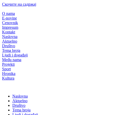
Скочите на садржај
O nama
E-novine
Cenovnik
Impresum
Kontakt
Naslovna
Aktuelno
Društvo
Tema broja
Ljudi i događaji
Među nama
Projekti
Sport
Hronika
Kultura
Naslovna
Aktuelno
Društvo
Tema broja
Ljudi i događaji