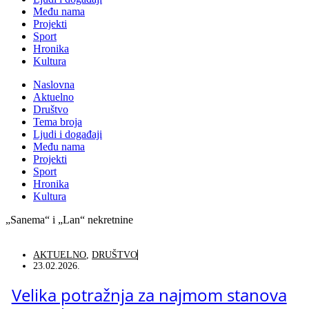
Među nama
Projekti
Sport
Hronika
Kultura
Naslovna
Aktuelno
Društvo
Tema broja
Ljudi i događaji
Među nama
Projekti
Sport
Hronika
Kultura
„Sanema“ i „Lan“ nekretnine
AKTUELNO
,
DRUŠTVO
23.02.2026.
Velika potražnja za najmom stanova