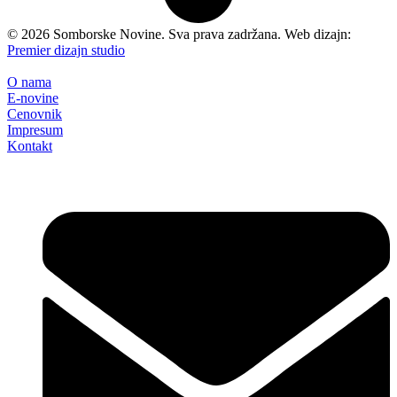
©
2026
Somborske Novine. Sva prava zadržana. Web dizajn:
Premier dizajn studio
O nama
E-novine
Cenovnik
Impresum
Kontakt