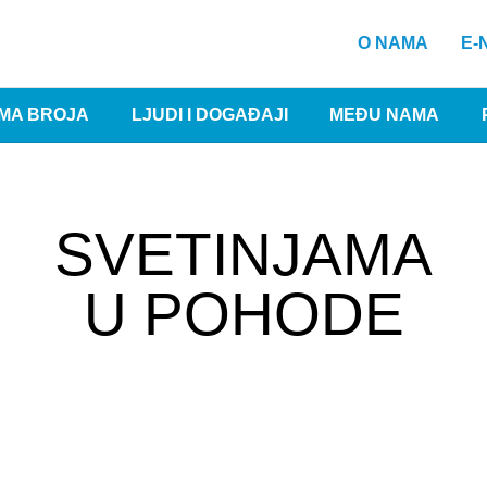
O NAMA
E-
MA BROJA
LJUDI I DOGAĐAJI
MEĐU NAMA
SVETINJAMA
U POHODE