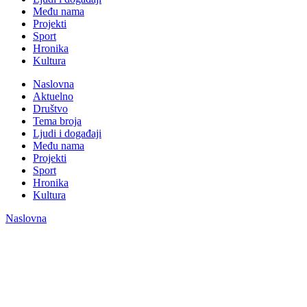
Među nama
Projekti
Sport
Hronika
Kultura
Naslovna
Aktuelno
Društvo
Tema broja
Ljudi i događaji
Među nama
Projekti
Sport
Hronika
Kultura
Naslovna