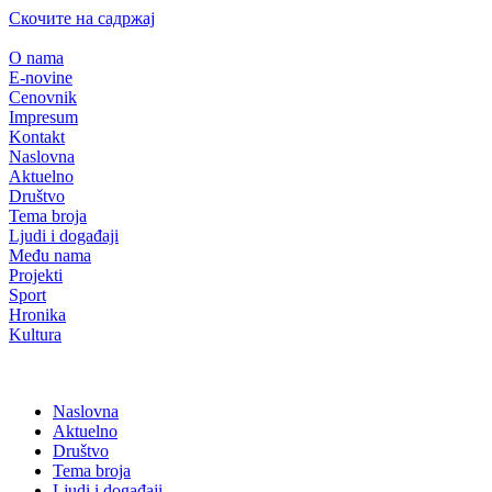
Скочите на садржај
O nama
E-novine
Cenovnik
Impresum
Kontakt
Naslovna
Aktuelno
Društvo
Tema broja
Ljudi i događaji
Među nama
Projekti
Sport
Hronika
Kultura
Naslovna
Aktuelno
Društvo
Tema broja
Ljudi i događaji